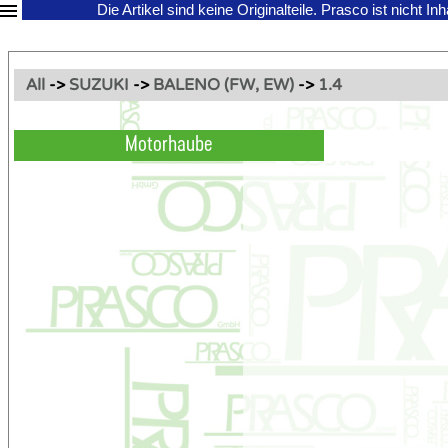
Die Artikel sind keine Originalteile.
Prasco ist nicht In
All
->
SUZUKI
->
BALENO (FW, EW)
->
1.4
Motorhaube