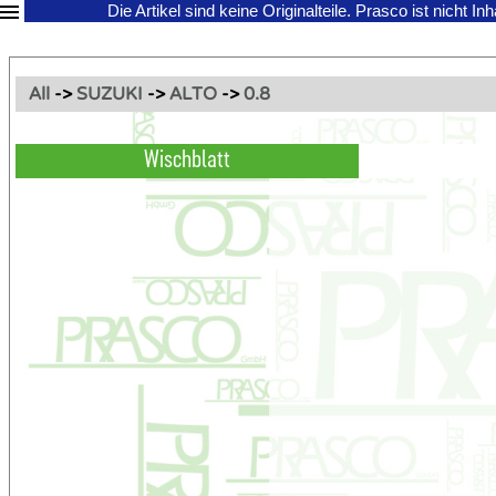
Die Artikel sind keine Originalteile.
Prasco ist nicht In
All
->
SUZUKI
->
ALTO
->
0.8
Wischblatt