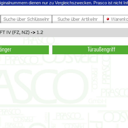
riginalnummern dienen nur zu Vergleichszwecken.
Prasco ist nicht I
T IV (FZ, NZ)
->
1.2
änger
Türaußengriff