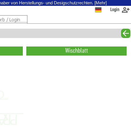
nhaber von Herstellungs- und Desigschutzrechten. [Mehr]
Login
Wischblatt