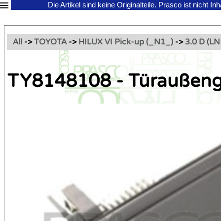
Die Artikel sind keine Originalteile.
Prasco ist nicht In
All
->
TOYOTA
->
HILUX VI Pick-up (_N1_)
->
3.0 D (L
TY8148108 - Türaußengr