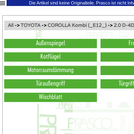
Die Artikel sind keine Originalteile.
Prasco ist nicht In
All
->
TOYOTA
->
COROLLA Kombi (_E12_)
->
2.0 D-4
Außenspiegel
Fr
Kotflügel
Motorraumdämmung
Türaußengriff
Türgri
Wischblatt