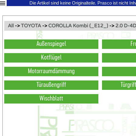
Die Artikel sind keine Originalteile.
Prasco ist nicht In
All
->
TOYOTA
->
COROLLA Kombi (_E12_)
->
2.0 D-4
Außenspiegel
Fr
Kotflügel
Motorraumdämmung
Türaußengriff
Türgri
Wischblatt