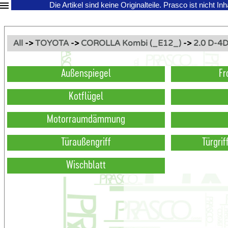
Die Artikel sind keine Originalteile.
Prasco ist nicht In
All
->
TOYOTA
->
COROLLA Kombi (_E12_)
->
2.0 D-4
Außenspiegel
Fr
Kotflügel
Motorraumdämmung
Türaußengriff
Türgri
Wischblatt