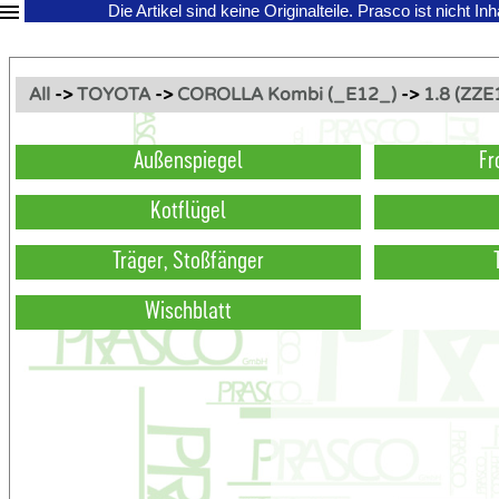
Die Artikel sind keine Originalteile.
Prasco ist nicht In
All
->
TOYOTA
->
COROLLA Kombi (_E12_)
->
1.8 (ZZE
Außenspiegel
Fr
Kotflügel
Träger, Stoßfänger
Wischblatt