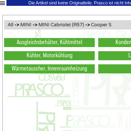
Die Artikel sind keine Originalteile.
Prasco ist nicht In
All
->
MINI
->
MINI Cabriolet (R57)
->
Cooper S
Ausgleichsbehälter, Kühlmittel
Konden
Kühler, Motorkühlung
L
Wärmetauscher, Innenraumheizung