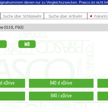
riginalnummern dienen nur zu Vergleichszwecken.
Prasco ist nicht I
e (G15, F92)
M8
id xDrive
840 d xDrive
840 i xDrive