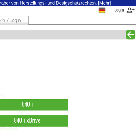
nhaber von Herstellungs- und Desigschutzrechten. [Mehr]
Login
840 i
840 i xDrive