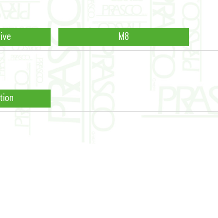
rive
M8
tion