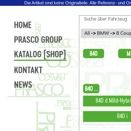
Die Artikel sind keine Originalteile.
Alle Referenz- und O
HOME
All
->
BMW
->
8 Coup
PRASCO GROUP
KATALOG [SHOP]
840
M
KONTAKT
NEWS
840 . .
840 d Mild-Hybr
840 i