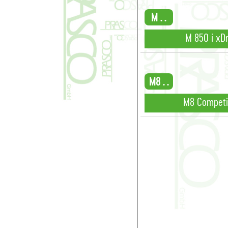
M . .
M 850 i xD
M8 . .
M8 Competi