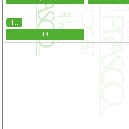
1 . .
1.4