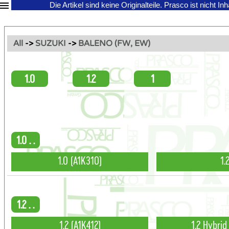
Die Artikel sind keine Originalteile.
Prasco ist nicht In
All
->
SUZUKI
->
BALENO (FW, EW)
1.0
1.2
1
1.0 . .
1.0 (A1K310)
1.
1.2 . .
1.2 (A1K412)
1.2 Hybrid